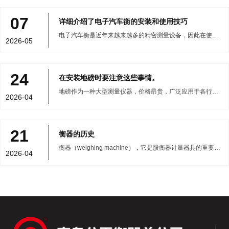
07
详细介绍了电子汽车衡的安装和使用技巧
电子汽车衡是近年来越来越多的精密测量设备，因此在使用
2026-05
电子汽车衡时应该注意些什么，下面小编就和大家分享一下
如何使用电子汽车衡的小贴士：
24
在安装地磅时要注意这些事情。
地磅作为一种大型测量仪器，价格昂贵，广泛应用于各行各
2026-04
业。例如，高速公路收费站用于称重车辆重量，建筑工地用
于称重材料。
21
衡器的历史
衡器（weighing machine），它是股衡器计量器具的重要组
2026-04
成部分。过去人们称之为“度量衡”。所谓度，是指用尺子(如
竹尺、木尺、软尺、钢尺等)测量物体的长度。)在古代逐渐出
现；所谓测量，是指用器皿(如合、升、斗、虎、桶、量杯等)
来测量物体的体积。)在古代使用；所谓衡量，是指测量物体
的重量。衡应始于原始社会的末期。