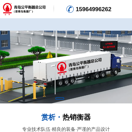
15964996262
热门关键词：
小地磅
无人值守 全自动过磅系统
无人值守的自动
赏析・
热销衡器
地磅
无人值守地磅称重系统
专业技术队伍·精良的装备·严谨的产品设计